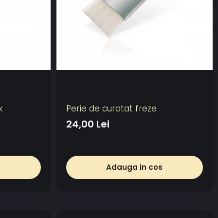
k
Perie de curatat freze
24,00 Lei
s
Adauga in cos