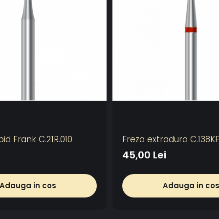
id Frank C.21R.010
Freza extradura C.138KF
45,00 Lei
Adauga in cos
Adauga in co