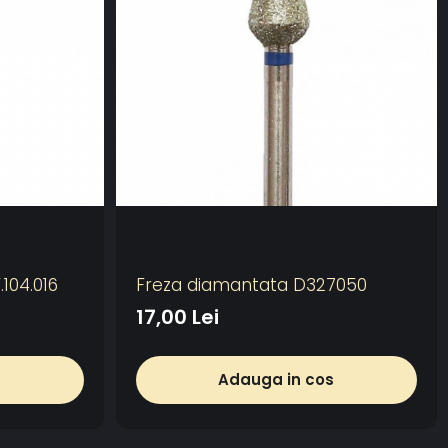
.104.016
Freza diamantata D327050
17,00 Lei
s
Adauga in cos