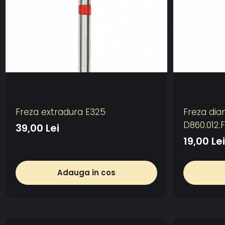
Freza extradura E325
Freza dia
D860.012.F
39,00 Lei
19,00 Lei
Adauga in cos