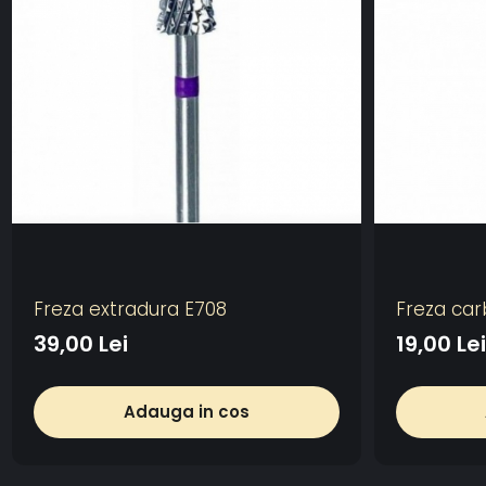
Freza extradura E708
Freza carb
39,00 Lei
19,00 Lei
Adauga in cos