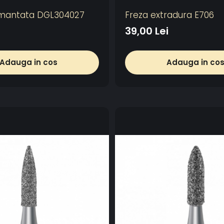
amantata DGL304027
Freza extradura E706
39,00 Lei
Adauga in cos
Adauga in co