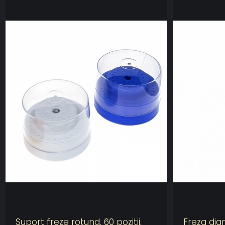
Suport freze rotund, 60 pozitii,
Freza dia