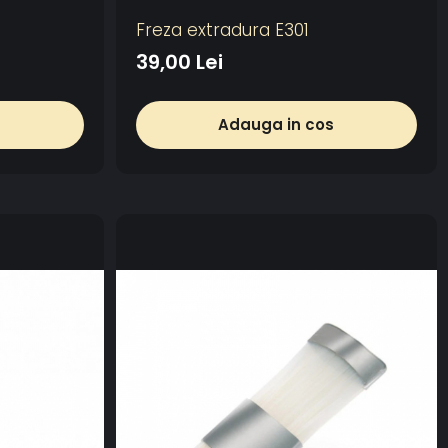
Freza extradura E301
39,00 Lei
s
Adauga in cos