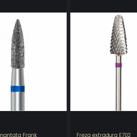
mantata Frank
Freza extradura E702