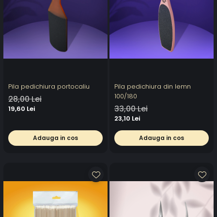
Pila pedichiura portocaliu
Pila pedichiura din lemn
100/180
28,00 Lei
33,00 Lei
19,60 Lei
23,10 Lei
Adauga in cos
Adauga in cos