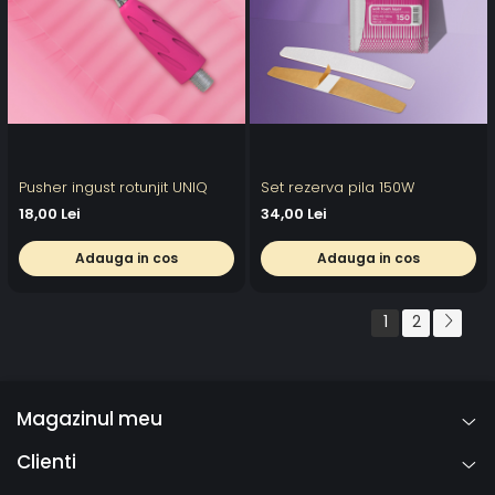
Pusher ingust rotunjit UNIQ
Set rezerva pila 150W
18,00 Lei
34,00 Lei
Adauga in cos
Adauga in cos
1
2
Magazinul meu
Clienti