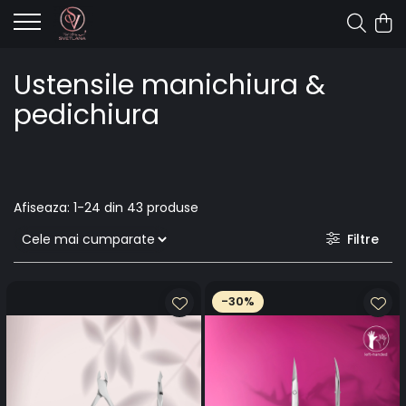
Ustensile manichiura &
pedichiura
Afiseaza:
1-
24
din
43
produse
Filtre
-30%