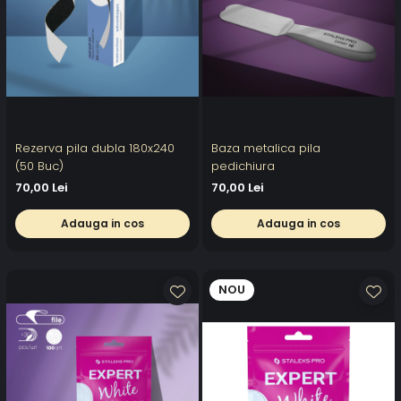
Rezerva pila dubla 180x240
Baza metalica pila
(50 Buc)
pedichiura
70,00 Lei
70,00 Lei
Adauga in cos
Adauga in cos
NOU