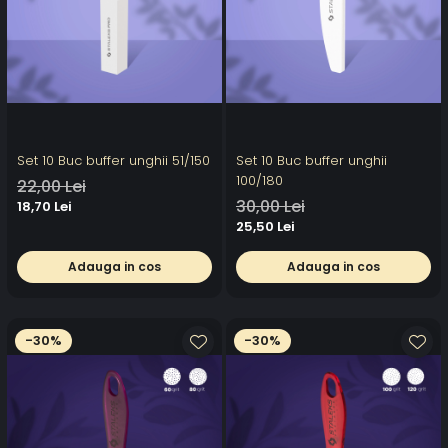
Set 10 Buc buffer unghii 51/150
Set 10 Buc buffer unghii
100/180
22,00 Lei
30,00 Lei
18,70 Lei
25,50 Lei
Adauga in cos
Adauga in cos
-30%
-30%