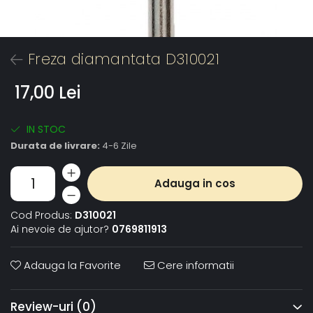
Freza diamantata D310021
17,00 Lei
IN STOC
Durata de livrare:
4-6 Zile
Adauga in cos
Cod Produs:
D310021
Ai nevoie de ajutor?
0769811913
Adauga la Favorite
Cere informatii
Review-uri
(0)