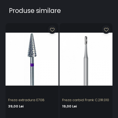
Produse similare
Freza extradura E708
Freza carbid Frank C.21R.010
F
C
39,00 Lei
19,00 Lei
4