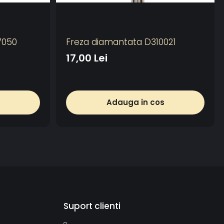
7050
Freza diamantata D310021
17,00 Lei
Adauga in cos
Suport clienti