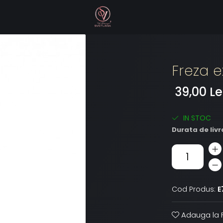
Freza e
39,00 Le
IN STOC
Durata de livr
Cod Produs:
E
Adauga la F