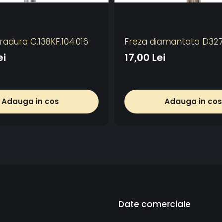
radura C.138KF.104.016
Freza diamantata D32
ei
17,00 Lei
Adauga in cos
Adauga in cos
Date comerciale