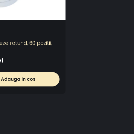
eze rotund, 60 pozitii,
ei
Adauga in cos