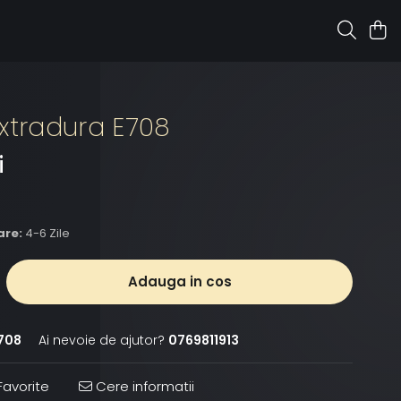
xtradura E708
i
are:
4-6 Zile
Adauga in cos
708
Ai nevoie de ajutor?
0769811913
avorite
Cere informatii