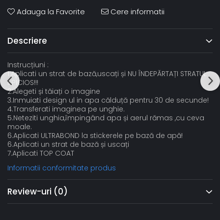
Adauga la Favorite
Cere informatii
Descriere
Instrucțiuni :
1.Aplicati un strat de bază,uscați și NU ÎNDEPĂRTAȚI STRATUL
LIPICIOS!!!
2.Alegeti și tăiați o imagine
3.Inmuiati design ul in apa călduță pentru 30 de secunde!
4.Transferati imaginea pe unghie.
5.Neteziti unghia,împingând apa și aerul rămas ,cu ceva
moale.
6.Aplicati ULTRABOND la stickerele pe bază de apă!
6.Aplicati un strat de bază și uscați
7.Aplicati TOP COAT
Informatii conformitate produs
Review-uri
(0)