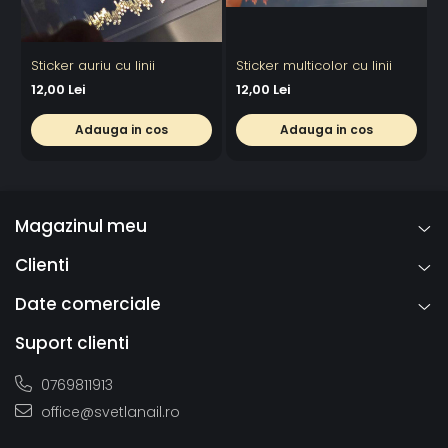
Sticker auriu cu linii
Sticker multicolor cu linii
S
12,00 Lei
12,00 Lei
1
Adauga in cos
Adauga in cos
Magazinul meu
Clienti
Date comerciale
Suport clienti
0769811913
office@svetlanail.ro