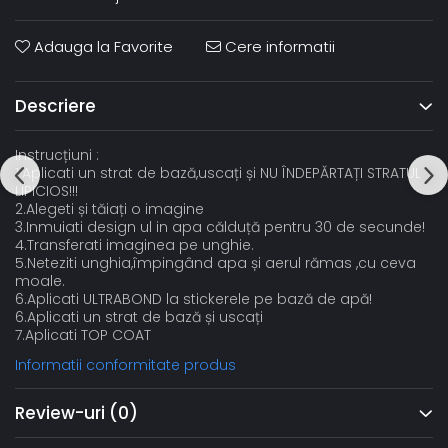
Adauga la Favorite
Cere informatii
Descriere
Instrucțiuni :
1.Aplicati un strat de bază,uscați și NU ÎNDEPĂRTAȚI STRATUL
LIPICIOS!!!
2.Alegeti și tăiați o imagine
3.Inmuiati design ul in apa călduță pentru 30 de secunde!
4.Transferati imaginea pe unghie.
5.Neteziti unghia,împingând apa și aerul rămas ,cu ceva
moale.
6.Aplicati ULTRABOND la stickerele pe bază de apă!
6.Aplicati un strat de bază și uscați
7.Aplicati TOP COAT
Informatii conformitate produs
Review-uri
(0)