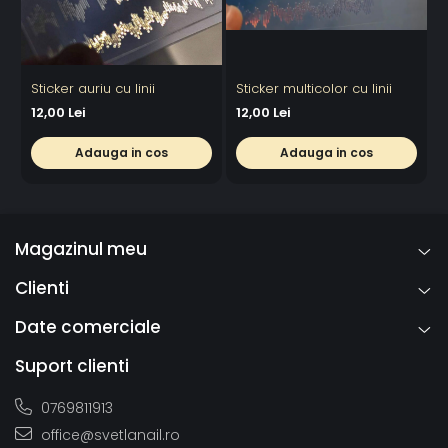
Sticker auriu cu linii
Sticker multicolor cu linii
S
12,00 Lei
12,00 Lei
1
Adauga in cos
Adauga in cos
Magazinul meu
Clienti
Date comerciale
Suport clienti
0769811913
office@svetlanail.ro