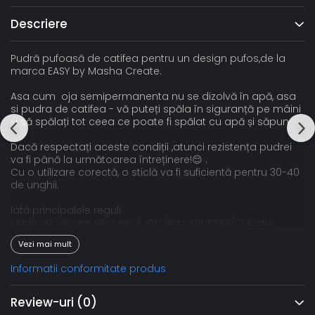
Descriere
Pudră pufoasă de catifea pentru un design pufos,de la
marca EASY by Masha Create.
Asa cum oja semipermanenta nu se dizolvă în apă, asa
si pudra de catifea - vă puteți spăla în siguranță pe mâini
și să spălați tot ceea ce poate fi spălat cu apă și săpun
Dacă respectați aceste condiții ,atunci rezistența pudrei
va fi până la următoarea întreținere!😌 .
Cu o utilizare corectă, o sticlă va fi suficientă pentru 30-40
de unghii.
Iată principalele reguli:
1.Aplicati oricare din cele 3, GEL/Baza RUBBER/Culoare
,uscați apoi aplicați un strat lucios și nu uscați.
Vezi mai mult
2 Aplicați pudra FLUFFY într-un singur strat ,stratul nu
trebuie să fie nici subțire si nici prea gros .
Informatii conformitate produs
3.Pulverizati puful până când partea superioară nu mai
strălucește între peri;
4.Se usucă timp de 1 minut.
Review-uri
(0)
5.Designul este GATA!