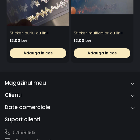
Sticker auriu cu linii
Sticker multicolor cu linii
S
12,00 Lei
12,00 Lei
1
Adauga in cos
Adauga in cos
Magazinul meu
Clienti
Date comerciale
Suport clienti
0769811913