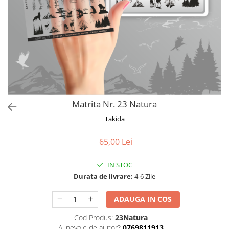
Matrita Nr. 23 Natura
Takida
65,00 Lei
IN STOC
Durata de livrare:
4-6 Zile
ADAUGA IN COS
Cod Produs:
23Natura
Ai nevoie de ajutor?
0769811913