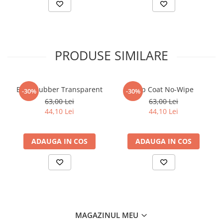
PRODUSE SIMILARE
Baza Rubber Transparent
Top Coat No-Wipe
-30%
-30%
63,00 Lei
63,00 Lei
44,10 Lei
44,10 Lei
ADAUGA IN COS
ADAUGA IN COS
MAGAZINUL MEU