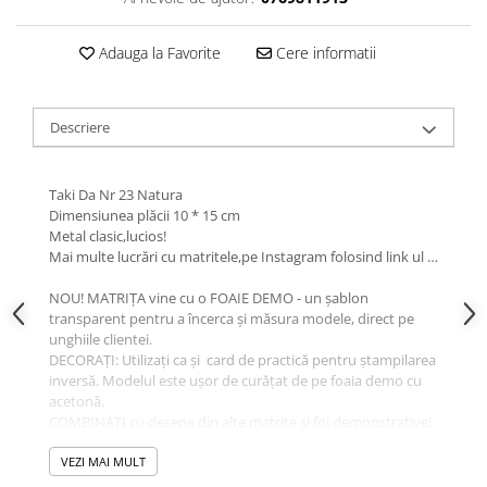
Adauga la Favorite
Cere informatii
Descriere
Taki Da Nr 23 Natura
Dimensiunea plăcii 10 * 15 cm
Metal clasic,lucios!
Mai multe lucrări cu matritele,pe Instagram folosind link ul …
NOU! MATRIȚA vine cu o FOAIE DEMO - un șablon
transparent pentru a încerca și măsura modele, direct pe
unghiile clientei.
DECORAȚI: Utilizați ca și card de practică pentru ștampilarea
inversă. Modelul este ușor de curățat de pe foaia demo cu
acetonă.
COMBINAȚI cu desene din alte matrite și foi demonstrative!
Lista demo vă economisește timp la pregătirea mostrelor cu
VEZI MAI MULT
modele, acum totul este făcut pentru dvs.!