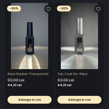
-30%
-30%
Baza Rubber Transparent
Top Coat No-Wipe
S
63,00 Lei
63,00 Lei
44,10 Lei
44,10 Lei
4
Adauga in cos
Adauga in cos