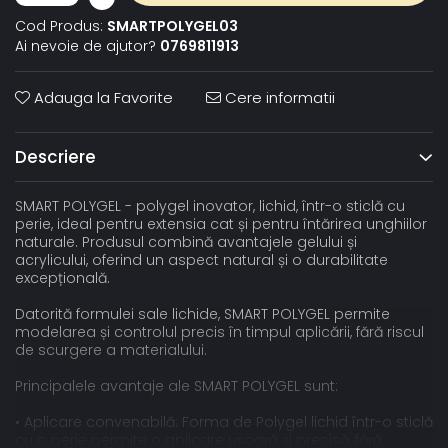
Cod Produs:
SMARTPOLYGEL03
Ai nevoie de ajutor?
0769811913
Adauga la Favorite
Cere informatii
Descriere
SMART POLYGEL - polygel inovator, lichid, într-o sticlă cu
perie, ideal pentru extensia cat și pentru întărirea unghiilor
naturale. Produsul combină avantajele gelului și
acrylicului, oferind un aspect natural și o durabilitate
excepțională.
Datorită formulei sale lichide, SMART POLYGEL permite
modelarea și controlul precis în timpul aplicării, fără riscul
de scurgere a materialului.
Principalele avantaje ale SMART POLYGEL sunt:
• Aplicare convenabilă: Forma de Polygel lichid într-o sticlă
cu o perie permite o aplicare ușoară și precisă, fără