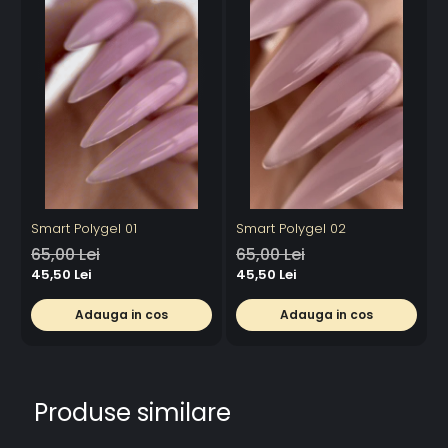
6. Aplicați un TOP COAT și uscati din nou pentru o
strălucire de lungă durată.
SMART POLYGEL a fost creat pentru profesioniștii care se
așteaptă la cea mai înaltă calitate și fiabilitate, oferind
confort de aplicare și rezultate excelente atât pentru ​​
extensie cât și pentru întărirea unghiilor naturale.
Capacitate: 15 ml
Nu contine TPO
Smart Polygel 01
Smart Polygel 02
65,00 Lei
65,00 Lei
45,50 Lei
45,50 Lei
Adauga in cos
Adauga in cos
Produse similare