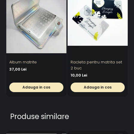
Album matrite
Racleta pentru matrita set
2 buc
a
37,00 Lei
10,00 Lei
3
Adauga in cos
Adauga in cos
Produse similare