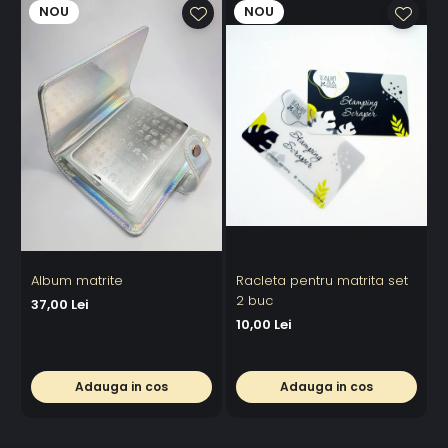
NOU
NOU
Album matrite
Racleta pentru matrita set
2 buc
a
37,00 Lei
10,00 Lei
3
Adauga in cos
Adauga in cos