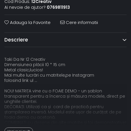
Cod Produs:
12Creativ
Ai nevoie de ajutor?
0769811913
Adauga la Favorite
Cere informatii
Descriere
Taki Da Nr 12 Creativ
Dimensiunea plăcii 10 * 15 cm
Metal clasic,lucios!
Mai multe lucrări cu matritele,pe Instagram
folosind link ul …
NOU! MATRIȚA vine cu o FOAIE DEMO - un șablon
transparent pentru a încerca și măsura modele, direct pe
unghiile clientei.
DECORAȚI: Utilizați ca și card de practică pentru
ștampilarea inversă. Modelul este ușor de curățat de pe
foaia demo cu acetonă.
COMBINAȚI cu desene din alte matrite și foi demonstrative!