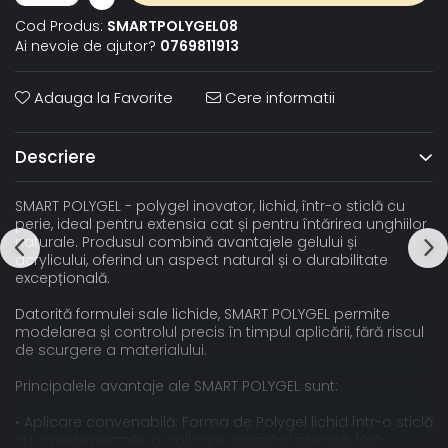
Cod Produs:
SMARTPOLYGEL08
Ai nevoie de ajutor?
0769811913
Adauga la Favorite
Cere informatii
Descriere
SMART POLYGEL - polygel inovator, lichid, într-o sticlă cu
perie, ideal pentru extensia cat și pentru întărirea unghiilor
naturale. Produsul combină avantajele gelului și
acrylicului, oferind un aspect natural și o durabilitate
excepțională.
Datorită formulei sale lichide, SMART POLYGEL permite
modelarea și controlul precis în timpul aplicării, fără riscul
de scurgere a materialului.
Principalele avantaje ale SMART POLYGEL sunt:
• Aplicare convenabilă: Forma de Polygel lichid într-o sticlă
cu o perie permite o aplicare ușoară și precisă, fără