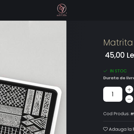
Matrita
45,00 Le
IN STOC
Durata de livr
Cod Produs:
m
Adauga la F