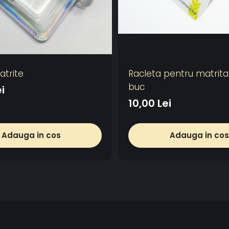
trite
Racleta pentru matrita
buc
i
10,00 Lei
Adauga in cos
Adauga in cos