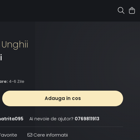
 Unghii
i
are:
4-6 Zile
Adauga in cos
atrita095
Ai nevoie de ajutor?
0769811913
avorite
Cere informatii